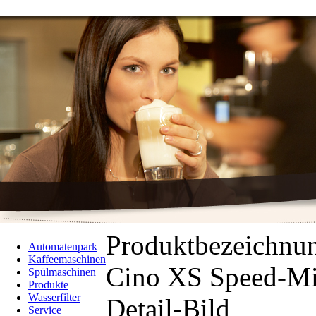
Produktbezeichnu
Automatenpark
Kaffeemaschinen
Cino XS Speed-M
Spülmaschinen
Produkte
Wasserfilter
Detail-Bild
Service