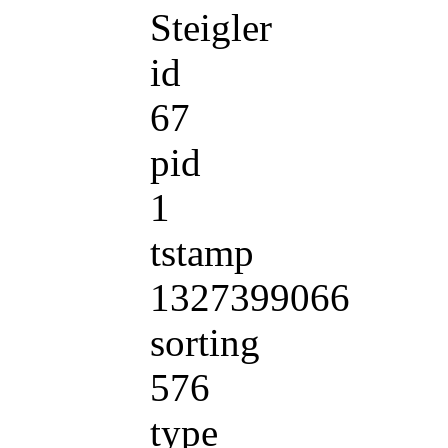
Steigler
id
67
pid
1
tstamp
1327399066
sorting
576
type