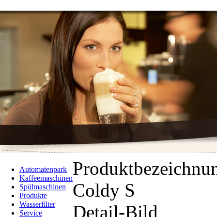
Produktbezeichnu
Automatenpark
Kaffeemaschinen
Coldy S
Spülmaschinen
Produkte
Wasserfilter
Detail-Bild
Service