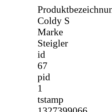
Produktbezeichnu
Coldy S
Marke
Steigler
id
67
pid
1
tstamp
1327399066