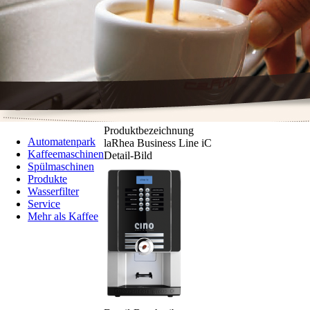
Produktbezeichnung
Automatenpark
laRhea Business Line iC
Kaffeemaschinen
Detail-Bild
Spülmaschinen
Produkte
Wasserfilter
Service
Mehr als Kaffee