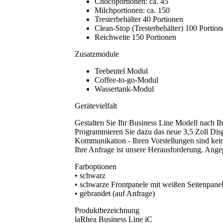
Chocoportionen: ca. 45
Milchportionen: ca. 150
Tresterbehälter 40 Portionen
Clean-Stop (Tresterbehälter) 100 Portio
Reichweite 150 Portionen
Zusatzmodule
Teebeutel Modul
Coffee-to-go-Modul
Wassertank-Modul
Gerätevielfalt
Gestalten Sie Ihr Business Line Modell nach I
Programmieren Sie dazu das neue 3,5 Zoll Disp
Kommunikation - Ihren Vorstellungen sind kein
Ihre Anfrage ist unsere Herausforderung. Angep
Farboptionen
• schwarz
• schwarze Frontpanele mit weißen Seitenpane
• gebrandet (auf Anfrage)
Produktbezeichnung
laRhea Business Line iC