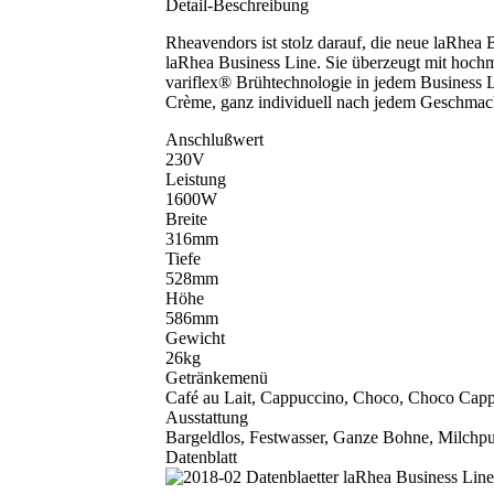
Detail-Beschreibung
Rheavendors ist stolz darauf, die neue laRhea 
laRhea Business Line. Sie überzeugt mit hochm
variflex® Brühtechnologie in jedem Business Li
Crème, ganz individuell nach jedem Geschmac
Anschlußwert
230V
Leistung
1600W
Breite
316mm
Tiefe
528mm
Höhe
586mm
Gewicht
26kg
Getränkemenü
Café au Lait, Cappuccino, Choco, Choco Capp
Ausstattung
Bargeldlos, Festwasser, Ganze Bohne, Milch
Datenblatt