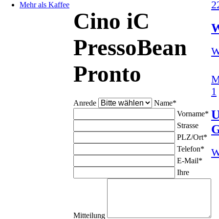
2
Mehr als Kaffee
Cino iC
W
PressoBean
W
Pronto
M
1
Anrede
Name
*
U
Vorname
*
Strasse
PLZ/Ort
*
Telefon
*
W
E-Mail
*
Ihre
Mitteilung