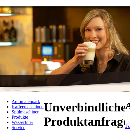
Automatenpark
Unverbindliche
A
Kaffeemaschinen
Spülmaschinen
Produktanfrage
Produkte
Wasserfilter
J
Service