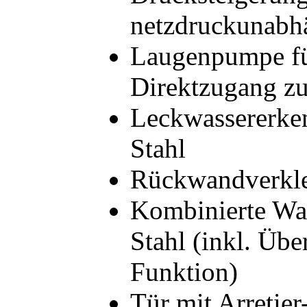
netzdruckunabhä
Laugenpumpe fü
Direktzugang z
Leckwassererke
Stahl
Rückwandverkle
Kombinierte Wa
Stahl (inkl. Üb
Funktion)
Tür mit Arretie