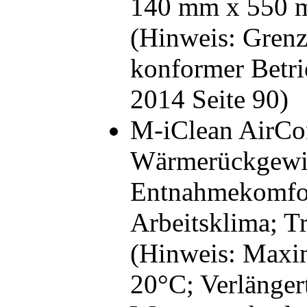
140 mm x 550 
(Hinweis: Gren
konformer Betrie
2014 Seite 90)
M-iClean AirCo
Wärmerückgewin
Entnahmekomfor
Arbeitsklima; T
(Hinweis: Maxi
20°C; Verlänger