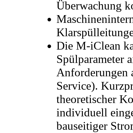
Überwachung kor
Maschinenintern
Klarspülleitung
Die M-iClean ka
Spülparameter a
Anforderungen a
Service). Kurzp
theoretischer K
individuell ein
bauseitiger Str