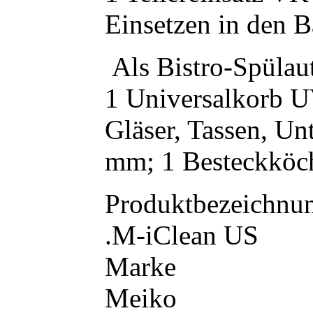
Einsetzen in den 
Als Bistro-Spülau
1 Universalkorb UV
Gläser, Tassen, Un
mm; 1 Besteckköc
Produktbezeichnu
.M-iClean US
Marke
Meiko