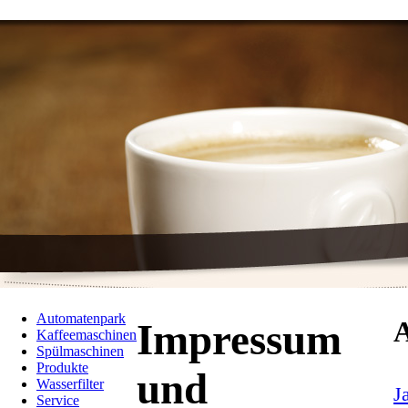
Automatenpark
A
Impressum
Kaffeemaschinen
Spülmaschinen
Produkte
und
Wasserfilter
J
Service