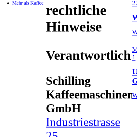
2
Mehr als Kaffee
rechtliche
W
Hinweise
W
M
Verantwortlich
1
U
Schilling
Kaffeemaschinen
W
GmbH
Industriestrasse
25