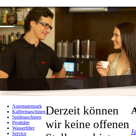
Automatenpark
Derzeit können
A
Kaffeemaschinen
Spülmaschinen
wir keine offenen
Produkte
Wasserfilter
J
Service